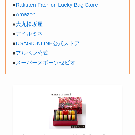
●
Rakuten Fashion Lucky Bag Store
●
Amazon
●
大丸松坂屋
●
アイルミネ
●
USAGIONLINE公式ストア
●
アルペン公式
●
スーパースポーツゼビオ