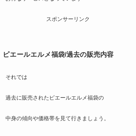
スポンサーリンク
ピエールエルメ福袋/過去の販売内容
それでは
過去に販売されたピエールエルメ福袋の
中身の傾向や価格帯を見て行きましょう。