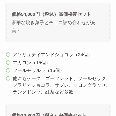
価格54,000円（税込）高価格帯セット
豪華な焼き菓子とチョコ詰め合わせが充
実：
アソリュティマンドショコラ（24個）
マカロン（15個）
フールモワルゥ（15個）
他にもケーク、ゴーフレット、フールセック、
プラリネショコラ、サブレ、マロングラッセ、
ラングドシャ、紅茶など多数
価格10,800円（税込）中価格セット