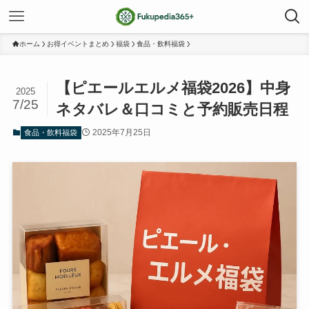
ホーム
お得イベントまとめ
福袋
食品・飲料福袋
【ピエールエルメ福袋2026】中身
2025
7/25
ネタバレ＆口コミと予約販売日程
2025年7月25日
食品・飲料福袋