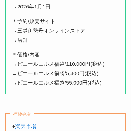
→2026年1月1日
＊予約/販売サイト
→三越伊勢丹オンラインストア
→店舗
＊価格/内容
→ピエールエルメ福袋/110,000円(税込)
→ピエールエルメ福袋/5,400円(税込)
→ピエールエルメ福袋/55,000円(税込)
福袋会場
●
楽天市場