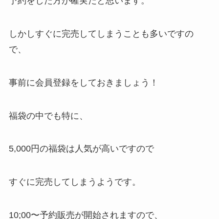
予約をした方が確実だと思います。
しかしすぐに完売してしまうことも多いですの
で、
事前に会員登録をしておきましょう！
福袋の中でも特に、
5,000円の福袋は人気が高いですので
すぐに完売してしまうようです。
10;00〜予約販売が開始されますので、