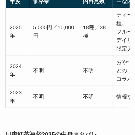
年度
価格帯
内容点数
主な内
ティー
種、
2025
5,000円／10,000
18種／38
フルー
年
円
種
デイリ
限定ア
おやつ
2024
不明
不明
との
年
コラボ
2023
不明
不明
情報な
年
日東紅茶福袋2025の中身ネタバレ