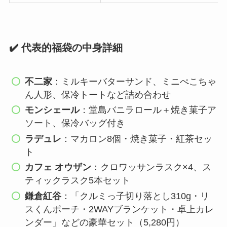
✔️ 代表的福袋の中身詳細
不二家
：ミルキーバターサンド、ミニぺこちゃ
ん人形、保冷トートなど詰め合わせ
モンシェール
：堂島バニラロール＋焼き菓子ア
ソート、保冷バッグ付き
ラデュレ
：マカロン8個・焼き菓子・紅茶セッ
ト
カフェ オウザン
：クロワッサンラスク×4、ス
ティックラスク5本セット
鎌倉紅谷
：「クルミっ子切り落とし310g・リ
スくんポーチ・2WAYブランケット・卓上カレ
ンダー」などの豪華セット（5,280円）